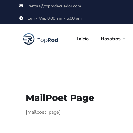
ventas@toprodecuador.com
Lun - Vie: 8.00 am - 5.00 pm
Inicio
Nosotros
MailPoet Page
[mailpoet_page]