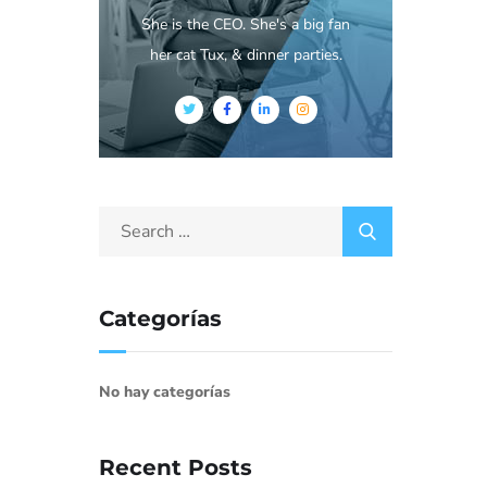
She is the CEO. She's a big fan
her cat Tux, & dinner parties.
Categorías
No hay categorías
Recent Posts